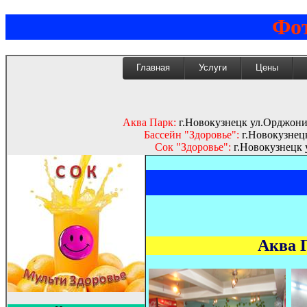
Фот
Главная
Услуги
Цены
Аква Парк:
г.Новокузнецк ул.Орджоник
Бассейн "Здоровье":
г.Новокузнецк
Сок "Здоровье":
г.Новокузнецк у
Аква П